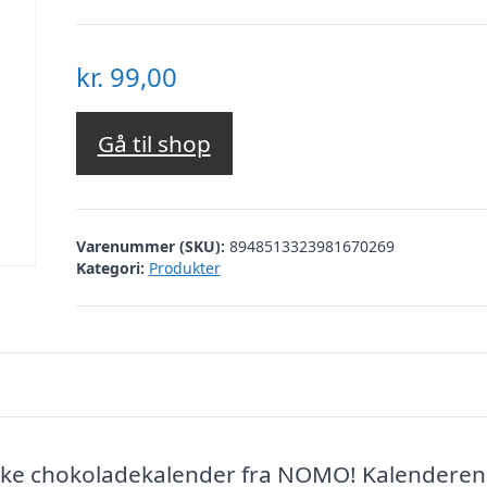
kr.
99,00
Gå til shop
Varenummer (SKU):
8948513323981670269
Kategori:
Produkter
nske chokoladekalender fra NOMO! Kalenderen