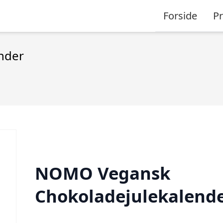
Forside
P
nder
NOMO Vegansk
Chokoladejulekalend