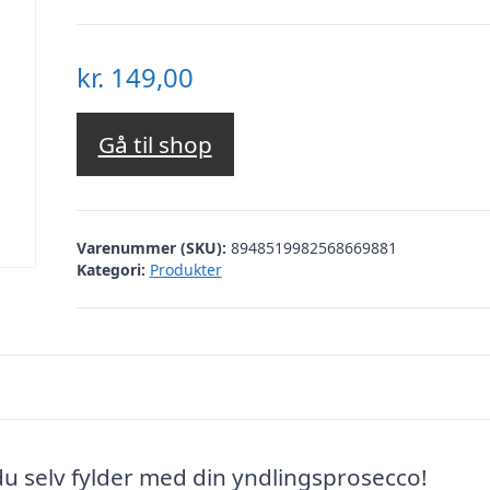
kr.
149,00
Gå til shop
Varenummer (SKU):
8948519982568669881
Kategori:
Produkter
u selv fylder med din yndlingsprosecco!